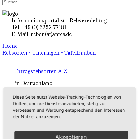
Informationsportal zur Rebveredelung
Tel: +49 (0) 6252 77101
E-Mail: reben(at)antes.de
Home
Rebsorten - Unterlagen - Tafeltrauben
Ertragsrebsorten A-Z
in Deutschland
Diese Seite nutzt Website-Tracking-Technologien von
Rebsorten international
Dritten, um ihre Dienste anzubieten, stetig zu
verbessern und Werbung entsprechend den Interessen
externe Links
der Nutzer anzuzeigen.
Tafeltraubensorten
Akzeptieren