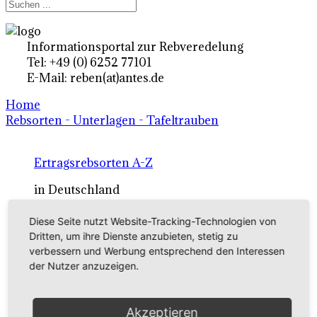
Informationsportal zur Rebveredelung
Tel: +49 (0) 6252 77101
E-Mail: reben(at)antes.de
Home
Rebsorten - Unterlagen - Tafeltrauben
Ertragsrebsorten A-Z
in Deutschland
Diese Seite nutzt Website-Tracking-Technologien von
Rebsorten international
Dritten, um ihre Dienste anzubieten, stetig zu
verbessern und Werbung entsprechend den Interessen
externe Links
der Nutzer anzuzeigen.
Tafeltraubensorten
Akzeptieren