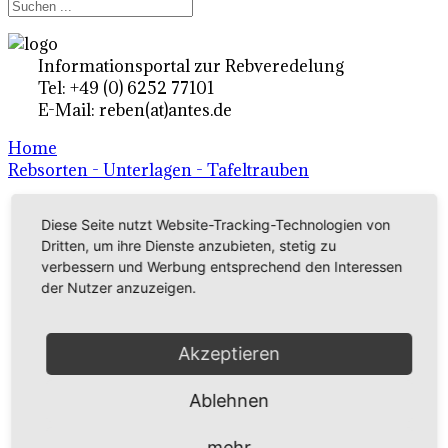
Informationsportal zur Rebveredelung
Tel: +49 (0) 6252 77101
E-Mail: reben(at)antes.de
Home
Rebsorten - Unterlagen - Tafeltrauben
Diese Seite nutzt Website-Tracking-Technologien von
Ertragsrebsorten A-Z
Dritten, um ihre Dienste anzubieten, stetig zu
in Deutschland
verbessern und Werbung entsprechend den Interessen
der Nutzer anzuzeigen.
Rebsorten international
Akzeptieren
externe Links
Ablehnen
Tafeltraubensorten
mehr