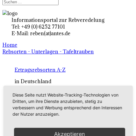
Informationsportal zur Rebveredelung
Tel: +49 (0) 6252 77101
E-Mail: reben(at)antes.de
Home
Rebsorten - Unterlagen - Tafeltrauben
Ertragsrebsorten A-Z
in Deutschland
Diese Seite nutzt Website-Tracking-Technologien von
Rebsorten international
Dritten, um ihre Dienste anzubieten, stetig zu
verbessern und Werbung entsprechend den Interessen
externe Links
der Nutzer anzuzeigen.
Tafeltraubensorten
Akzeptieren