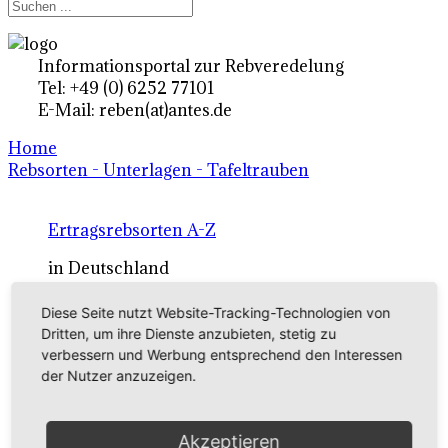
Informationsportal zur Rebveredelung
Tel: +49 (0) 6252 77101
E-Mail: reben(at)antes.de
Home
Rebsorten - Unterlagen - Tafeltrauben
Ertragsrebsorten A-Z
in Deutschland
Diese Seite nutzt Website-Tracking-Technologien von
Rebsorten international
Dritten, um ihre Dienste anzubieten, stetig zu
verbessern und Werbung entsprechend den Interessen
externe Links
der Nutzer anzuzeigen.
Tafeltraubensorten
Akzeptieren