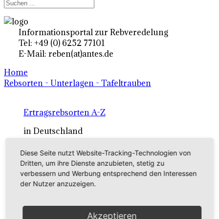
Informationsportal zur Rebveredelung
Tel: +49 (0) 6252 77101
E-Mail: reben(at)antes.de
Home
Rebsorten - Unterlagen - Tafeltrauben
Ertragsrebsorten A-Z
in Deutschland
Diese Seite nutzt Website-Tracking-Technologien von
Rebsorten international
Dritten, um ihre Dienste anzubieten, stetig zu
verbessern und Werbung entsprechend den Interessen
externe Links
der Nutzer anzuzeigen.
Tafeltraubensorten
Akzeptieren