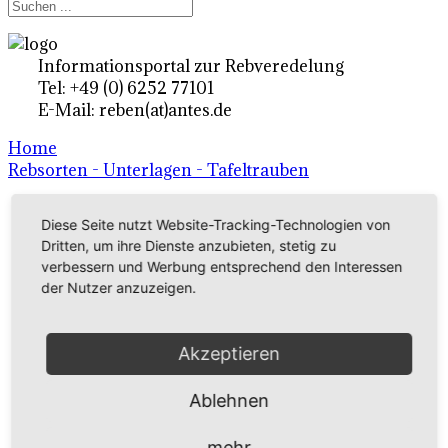
Informationsportal zur Rebveredelung
Tel: +49 (0) 6252 77101
E-Mail: reben(at)antes.de
Home
Rebsorten - Unterlagen - Tafeltrauben
Diese Seite nutzt Website-Tracking-Technologien von
Ertragsrebsorten A-Z
Dritten, um ihre Dienste anzubieten, stetig zu
in Deutschland
verbessern und Werbung entsprechend den Interessen
der Nutzer anzuzeigen.
Rebsorten international
Akzeptieren
externe Links
Ablehnen
Tafeltraubensorten
mehr