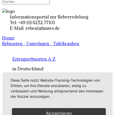
Informationsportal zur Rebveredelung
Tel: +49 (0) 6252 77101
E-Mail: reben(at)antes.de
Home
Rebsorten - Unterlagen - Tafeltrauben
Ertragsrebsorten A-Z
in Deutschland
Diese Seite nutzt Website-Tracking-Technologien von
Rebsorten international
Dritten, um ihre Dienste anzubieten, stetig zu
verbessern und Werbung entsprechend den Interessen
externe Links
der Nutzer anzuzeigen.
Tafeltraubensorten
Akzeptieren