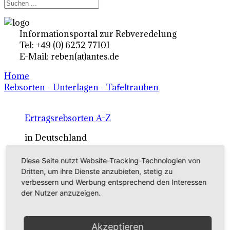
Informationsportal zur Rebveredelung
Tel: +49 (0) 6252 77101
E-Mail: reben(at)antes.de
Home
Rebsorten - Unterlagen - Tafeltrauben
Ertragsrebsorten A-Z
in Deutschland
Diese Seite nutzt Website-Tracking-Technologien von
Rebsorten international
Dritten, um ihre Dienste anzubieten, stetig zu
verbessern und Werbung entsprechend den Interessen
externe Links
der Nutzer anzuzeigen.
Tafeltraubensorten
Akzeptieren