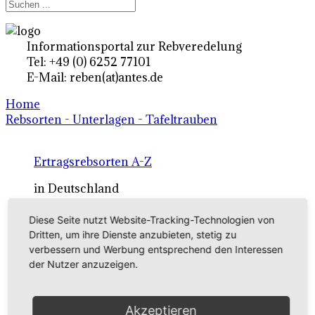
Informationsportal zur Rebveredelung
Tel: +49 (0) 6252 77101
E-Mail: reben(at)antes.de
Home
Rebsorten - Unterlagen - Tafeltrauben
Ertragsrebsorten A-Z
in Deutschland
Diese Seite nutzt Website-Tracking-Technologien von
Rebsorten international
Dritten, um ihre Dienste anzubieten, stetig zu
verbessern und Werbung entsprechend den Interessen
externe Links
der Nutzer anzuzeigen.
Tafeltraubensorten
Akzeptieren