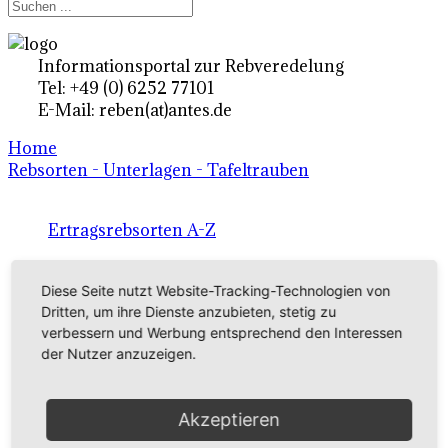
Informationsportal zur Rebveredelung
Tel: +49 (0) 6252 77101
E-Mail: reben(at)antes.de
Home
Rebsorten - Unterlagen - Tafeltrauben
Ertragsrebsorten A-Z
in Deutschland
Diese Seite nutzt Website-Tracking-Technologien von
Dritten, um ihre Dienste anzubieten, stetig zu
Rebsorten international
verbessern und Werbung entsprechend den Interessen
der Nutzer anzuzeigen.
externe Links
Akzeptieren
Tafeltraubensorten