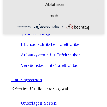
Anbausysteme & Recht
Ablehnen
mehr
Tafeltrauben A-Z Sortenbeschreibungen
Powered by
&
Tafeltraubenanbau - rechtliche
Voraussetzungen
Pflanzenschutz bei Tafeltrauben
Anbausysteme für Tafeltrauben
Versuchsberichte Tafeltrauben
Unterlagssorten
Kriterien für die Unterlagswahl
Unterlagen-Sorten