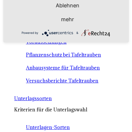
Anbausysteme & Recht
Ablehnen
mehr
Tafeltrauben A-Z Sortenbeschreibungen
Powered by
&
Tafeltraubenanbau - rechtliche
Voraussetzungen
Pflanzenschutz bei Tafeltrauben
Anbausysteme für Tafeltrauben
Versuchsberichte Tafeltrauben
Unterlagssorten
Kriterien für die Unterlagswahl
Unterlagen-Sorten