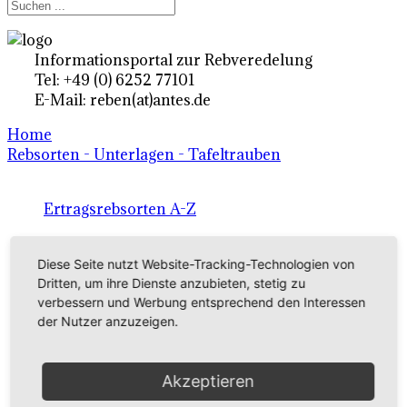
Informationsportal zur Rebveredelung
Tel: +49 (0) 6252 77101
E-Mail: reben(at)antes.de
Home
Rebsorten - Unterlagen - Tafeltrauben
Ertragsrebsorten A-Z
in Deutschland
Diese Seite nutzt Website-Tracking-Technologien von
Dritten, um ihre Dienste anzubieten, stetig zu
Rebsorten international
verbessern und Werbung entsprechend den Interessen
der Nutzer anzuzeigen.
externe Links
Akzeptieren
Tafeltraubensorten