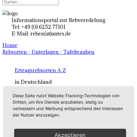
Informationsportal zur Rebveredelung
Tel: +49 (0) 6252 77101
E-Mail: reben(at)antes.de
Home
Rebsorten - Unterlagen - Tafeltrauben
Ertragsrebsorten A-Z
in Deutschland
Diese Seite nutzt Website-Tracking-Technologien von
Rebsorten international
Dritten, um ihre Dienste anzubieten, stetig zu
verbessern und Werbung entsprechend den Interessen
externe Links
der Nutzer anzuzeigen.
Tafeltraubensorten
Akzeptieren