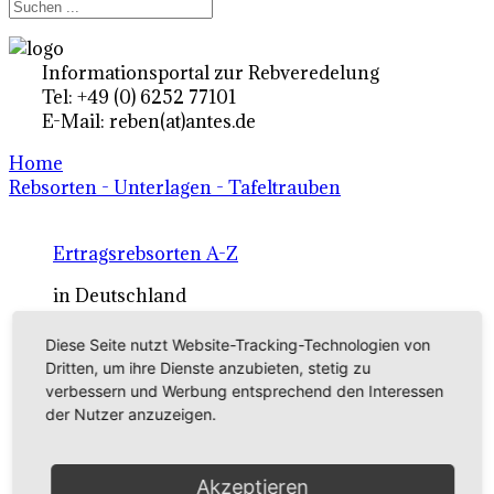
Informationsportal zur Rebveredelung
Tel: +49 (0) 6252 77101
E-Mail: reben(at)antes.de
Home
Rebsorten - Unterlagen - Tafeltrauben
Ertragsrebsorten A-Z
in Deutschland
Diese Seite nutzt Website-Tracking-Technologien von
Rebsorten international
Dritten, um ihre Dienste anzubieten, stetig zu
verbessern und Werbung entsprechend den Interessen
externe Links
der Nutzer anzuzeigen.
Tafeltraubensorten
Akzeptieren