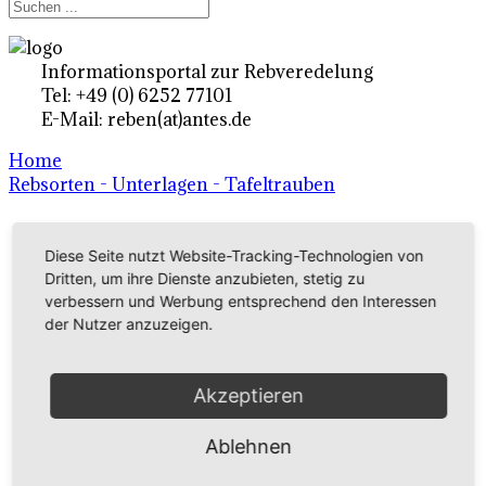
Informationsportal zur Rebveredelung
Tel: +49 (0) 6252 77101
E-Mail: reben(at)antes.de
Home
Rebsorten - Unterlagen - Tafeltrauben
Ertragsrebsorten A-Z
Diese Seite nutzt Website-Tracking-Technologien von
Dritten, um ihre Dienste anzubieten, stetig zu
in Deutschland
verbessern und Werbung entsprechend den Interessen
der Nutzer anzuzeigen.
Rebsorten international
Akzeptieren
externe Links
Ablehnen
Tafeltraubensorten