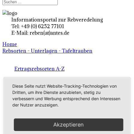
Informationsportal zur Rebveredelung
Tel: +49 (0) 6252 77101
E-Mail: reben(at)antes.de
Home
Rebsorten - Unterlagen - Tafeltrauben
Ertragsrebsorten A-Z
in Deutschland
Diese Seite nutzt Website-Tracking-Technologien von
Dritten, um ihre Dienste anzubieten, stetig zu
Rebsorten international
verbessern und Werbung entsprechend den Interessen
der Nutzer anzuzeigen.
externe Links
Akzeptieren
Tafeltraubensorten