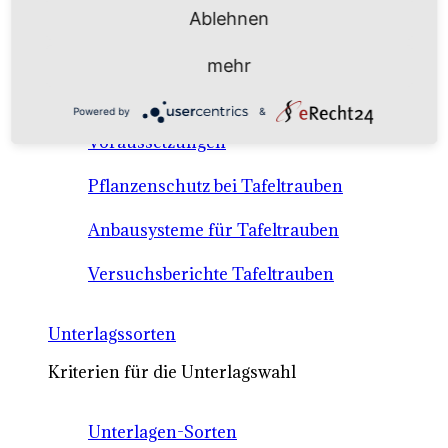
Anbausysteme & Recht
Ablehnen
mehr
Tafeltrauben A-Z Sortenbeschreibungen
Powered by
&
Tafeltraubenanbau - rechtliche
Voraussetzungen
Pflanzenschutz bei Tafeltrauben
Anbausysteme für Tafeltrauben
Versuchsberichte Tafeltrauben
Unterlagssorten
Kriterien für die Unterlagswahl
Unterlagen-Sorten