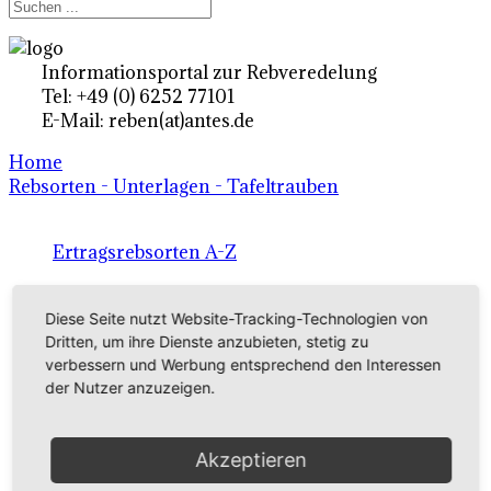
Informationsportal zur Rebveredelung
Tel: +49 (0) 6252 77101
E-Mail: reben(at)antes.de
Home
Rebsorten - Unterlagen - Tafeltrauben
Ertragsrebsorten A-Z
in Deutschland
Diese Seite nutzt Website-Tracking-Technologien von
Dritten, um ihre Dienste anzubieten, stetig zu
Rebsorten international
verbessern und Werbung entsprechend den Interessen
der Nutzer anzuzeigen.
externe Links
Akzeptieren
Tafeltraubensorten