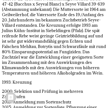
47-42 (Bacchus x Seyval Blanc) x Seyve Villard 39-639
(Abstammung unbekannt). Die Muttersorte ist 1964 am
Geilweilerhof, die Vatersorte Ende des 19./Anfang des
20. Jahrhunderts im bekannten Zuchtbetrieb Seyve-
Villard entstanden. Die Kreuzung erfolgte 1993 am
Julius Kühn-Institut in Siebeldingen (Pfalz). Die spät
reifende Rebe weist geringe Geiztriebbildung auf und
ist sehr gut widerstandsfähig gegen Echten und
Falschen Mehltau, Botrytis und Schwarzfäule mit rund
80% Einsparungspotential an Fungiziden. Das
Zuchtziel war die Entwicklung einer geeigneten Sorte
im Zusammenhang mit den Auswirkungen des
Klimawandels mit den Auswirkungen von höheren
Temperaturen und höheren Alkoholgraden im Wein.
1993: Kreuzung
2000: Selektion und Prüfung in mehreren
Zuchtstufen
2013: Anmeldung zum Sortenschutz
2015: Anmeldung zur Sortenliste, Pflanzung einer