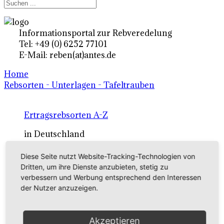
Informationsportal zur Rebveredelung
Tel: +49 (0) 6252 77101
E-Mail: reben(at)antes.de
Home
Rebsorten - Unterlagen - Tafeltrauben
Ertragsrebsorten A-Z
in Deutschland
Diese Seite nutzt Website-Tracking-Technologien von
Rebsorten international
Dritten, um ihre Dienste anzubieten, stetig zu
verbessern und Werbung entsprechend den Interessen
externe Links
der Nutzer anzuzeigen.
Tafeltraubensorten
Akzeptieren