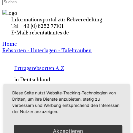
Informationsportal zur Rebveredelung
Tel: +49 (0) 6252 77101
E-Mail: reben(at)antes.de
Home
Rebsorten - Unterlagen - Tafeltrauben
Ertragsrebsorten A-Z
in Deutschland
Diese Seite nutzt Website-Tracking-Technologien von
Rebsorten international
Dritten, um ihre Dienste anzubieten, stetig zu
verbessern und Werbung entsprechend den Interessen
externe Links
der Nutzer anzuzeigen.
Tafeltraubensorten
Akzeptieren