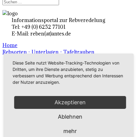
Informationsportal zur Rebveredelung
Tel: +49 (0) 6252 77101
E-Mail: reben(at)antes.de
Home
Rebsorten - Unterlagen - Tafeltrauben
Diese Seite nutzt Website-Tracking-Technologien von
Dritten, um ihre Dienste anzubieten, stetig zu
Ertragsrebsorten A-Z
verbessern und Werbung entsprechend den Interessen
in Deutschland
der Nutzer anzuzeigen.
Rebsorten international
Akzeptieren
externe Links
Ablehnen
Tafeltraubensorten
mehr