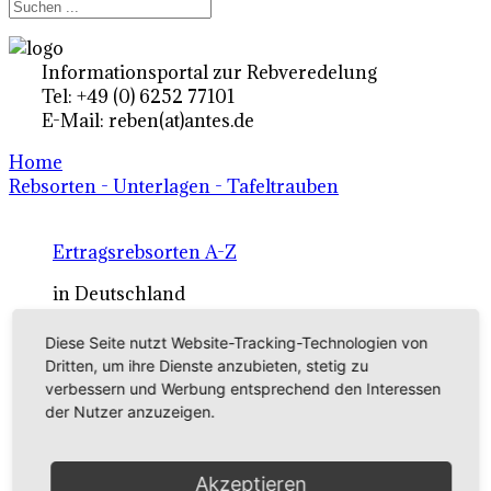
Informationsportal zur Rebveredelung
Tel: +49 (0) 6252 77101
E-Mail: reben(at)antes.de
Home
Rebsorten - Unterlagen - Tafeltrauben
Ertragsrebsorten A-Z
in Deutschland
Diese Seite nutzt Website-Tracking-Technologien von
Rebsorten international
Dritten, um ihre Dienste anzubieten, stetig zu
verbessern und Werbung entsprechend den Interessen
externe Links
der Nutzer anzuzeigen.
Tafeltraubensorten
Akzeptieren