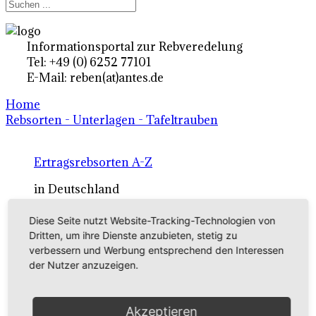
Informationsportal zur Rebveredelung
Tel: +49 (0) 6252 77101
E-Mail: reben(at)antes.de
Home
Rebsorten - Unterlagen - Tafeltrauben
Ertragsrebsorten A-Z
in Deutschland
Diese Seite nutzt Website-Tracking-Technologien von
Rebsorten international
Dritten, um ihre Dienste anzubieten, stetig zu
verbessern und Werbung entsprechend den Interessen
externe Links
der Nutzer anzuzeigen.
Tafeltraubensorten
Akzeptieren