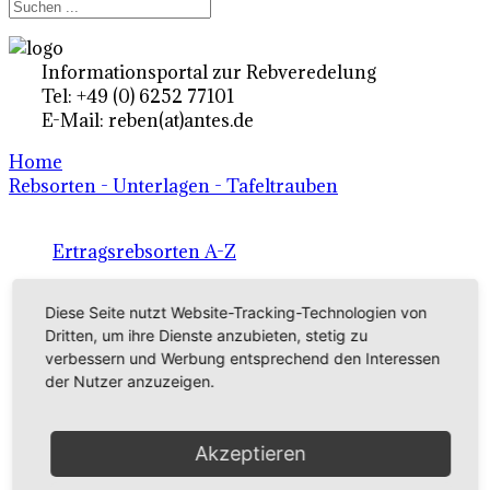
Informationsportal zur Rebveredelung
Tel: +49 (0) 6252 77101
E-Mail: reben(at)antes.de
Home
Rebsorten - Unterlagen - Tafeltrauben
Ertragsrebsorten A-Z
in Deutschland
Diese Seite nutzt Website-Tracking-Technologien von
Dritten, um ihre Dienste anzubieten, stetig zu
Rebsorten international
verbessern und Werbung entsprechend den Interessen
der Nutzer anzuzeigen.
externe Links
Akzeptieren
Tafeltraubensorten