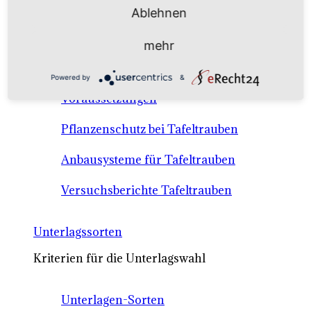
Anbausysteme & Recht
Ablehnen
mehr
Tafeltrauben A-Z Sortenbeschreibungen
Powered by
&
Tafeltraubenanbau - rechtliche
Voraussetzungen
Pflanzenschutz bei Tafeltrauben
Anbausysteme für Tafeltrauben
Versuchsberichte Tafeltrauben
Unterlagssorten
Kriterien für die Unterlagswahl
Unterlagen-Sorten