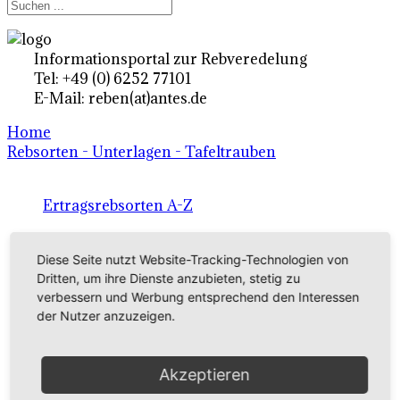
Informationsportal zur Rebveredelung
Tel: +49 (0) 6252 77101
E-Mail: reben(at)antes.de
Home
Rebsorten - Unterlagen - Tafeltrauben
Ertragsrebsorten A-Z
in Deutschland
Diese Seite nutzt Website-Tracking-Technologien von
Dritten, um ihre Dienste anzubieten, stetig zu
Rebsorten international
verbessern und Werbung entsprechend den Interessen
der Nutzer anzuzeigen.
externe Links
Akzeptieren
Tafeltraubensorten