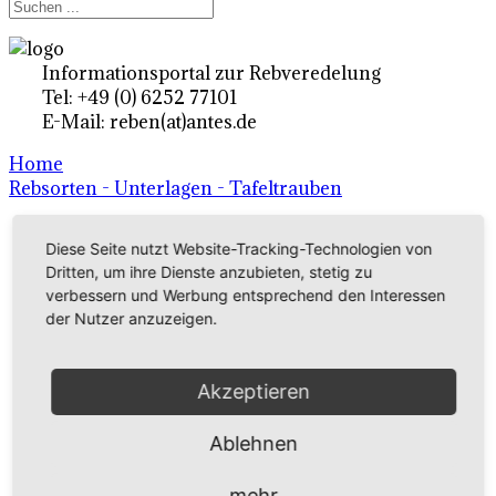
Informationsportal zur Rebveredelung
Tel: +49 (0) 6252 77101
E-Mail: reben(at)antes.de
Home
Rebsorten - Unterlagen - Tafeltrauben
Diese Seite nutzt Website-Tracking-Technologien von
Ertragsrebsorten A-Z
Dritten, um ihre Dienste anzubieten, stetig zu
in Deutschland
verbessern und Werbung entsprechend den Interessen
der Nutzer anzuzeigen.
Rebsorten international
Akzeptieren
externe Links
Ablehnen
Tafeltraubensorten
mehr