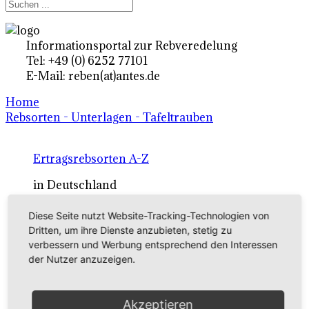
Informationsportal zur Rebveredelung
Tel: +49 (0) 6252 77101
E-Mail: reben(at)antes.de
Home
Rebsorten - Unterlagen - Tafeltrauben
Ertragsrebsorten A-Z
in Deutschland
Diese Seite nutzt Website-Tracking-Technologien von
Rebsorten international
Dritten, um ihre Dienste anzubieten, stetig zu
verbessern und Werbung entsprechend den Interessen
externe Links
der Nutzer anzuzeigen.
Tafeltraubensorten
Akzeptieren