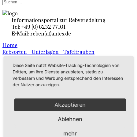
Informationsportal zur Rebveredelung
Tel: +49 (0) 6252 77101
E-Mail: reben(at)antes.de
Home
Rebsorten - Unterlagen - Tafeltrauben
Diese Seite nutzt Website-Tracking-Technologien von
Ertragsrebsorten A-Z
Dritten, um ihre Dienste anzubieten, stetig zu
verbessern und Werbung entsprechend den Interessen
in Deutschland
der Nutzer anzuzeigen.
Rebsorten international
Akzeptieren
externe Links
Ablehnen
Tafeltraubensorten
mehr