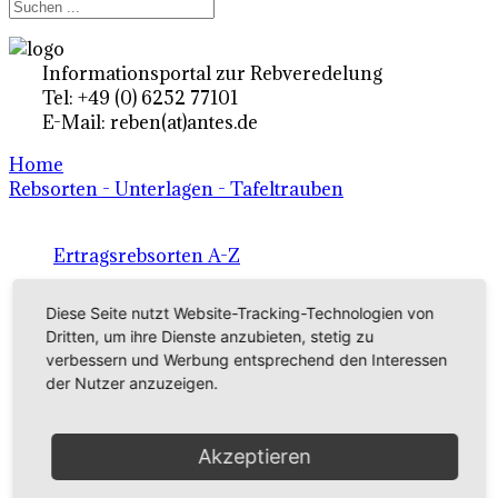
Informationsportal zur Rebveredelung
Tel: +49 (0) 6252 77101
E-Mail: reben(at)antes.de
Home
Rebsorten - Unterlagen - Tafeltrauben
Ertragsrebsorten A-Z
in Deutschland
Diese Seite nutzt Website-Tracking-Technologien von
Dritten, um ihre Dienste anzubieten, stetig zu
verbessern und Werbung entsprechend den Interessen
Rebsorten international
der Nutzer anzuzeigen.
externe Links
Akzeptieren
Tafeltraubensorten