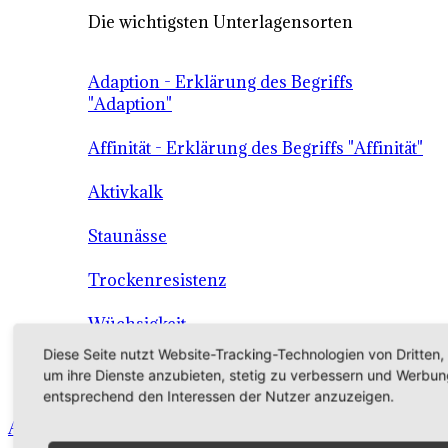
Die wichtigsten Unterlagensorten
Adaption - Erklärung des Begriffs
"Adaption"
Affinität - Erklärung des Begriffs "Affinität"
Aktivkalk
Staunässe
Trockenresistenz
Wüchsigkeit
Diese Seite nutzt Website-Tracking-Technologien von Dritten,
Die Unterlage als Grundlage der
um ihre Dienste anzubieten, stetig zu verbessern und Werbun
Qualitätssicherung
entsprechend den Interessen der Nutzer anzuzeigen.
Angebot - Sortiment - Verkauf - Shop