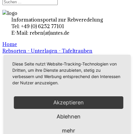
Informationsportal zur Rebveredelung
Tel: +49 (0) 6252 77101
E-Mail: reben(at)antes.de
Home
Rebsorten - Unterlagen - Tafeltrauben
Diese Seite nutzt Website-Tracking-Technologien von
Ertragsrebsorten A-Z
Dritten, um ihre Dienste anzubieten, stetig zu
verbessern und Werbung entsprechend den Interessen
in Deutschland
der Nutzer anzuzeigen.
Rebsorten international
Akzeptieren
externe Links
Ablehnen
Tafeltraubensorten
mehr