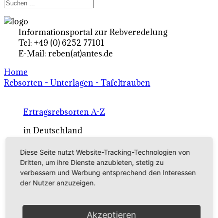
Informationsportal zur Rebveredelung
Tel: +49 (0) 6252 77101
E-Mail: reben(at)antes.de
Home
Rebsorten - Unterlagen - Tafeltrauben
Ertragsrebsorten A-Z
in Deutschland
Diese Seite nutzt Website-Tracking-Technologien von
Rebsorten international
Dritten, um ihre Dienste anzubieten, stetig zu
verbessern und Werbung entsprechend den Interessen
externe Links
der Nutzer anzuzeigen.
Tafeltraubensorten
Akzeptieren