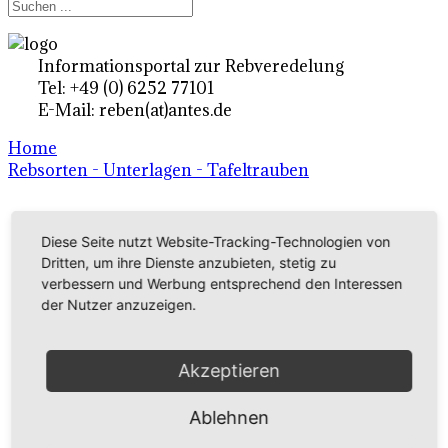
Informationsportal zur Rebveredelung
Tel: +49 (0) 6252 77101
E-Mail: reben(at)antes.de
Home
Rebsorten - Unterlagen - Tafeltrauben
Ertragsrebsorten A-Z
Diese Seite nutzt Website-Tracking-Technologien von
Dritten, um ihre Dienste anzubieten, stetig zu
in Deutschland
verbessern und Werbung entsprechend den Interessen
der Nutzer anzuzeigen.
Rebsorten international
externe Links
Akzeptieren
Ablehnen
Tafeltraubensorten