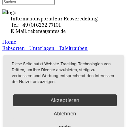
Informationsportal zur Rebveredelung
Tel: +49 (0) 6252 77101
E-Mail: reben(at)antes.de
Home
Rebsorten - Unterlagen - Tafeltrauben
Diese Seite nutzt Website-Tracking-Technologien von
Ertragsrebsorten A-Z
Dritten, um ihre Dienste anzubieten, stetig zu
in Deutschland
verbessern und Werbung entsprechend den Interessen
der Nutzer anzuzeigen.
Rebsorten international
Akzeptieren
externe Links
Ablehnen
Tafeltraubensorten
mehr