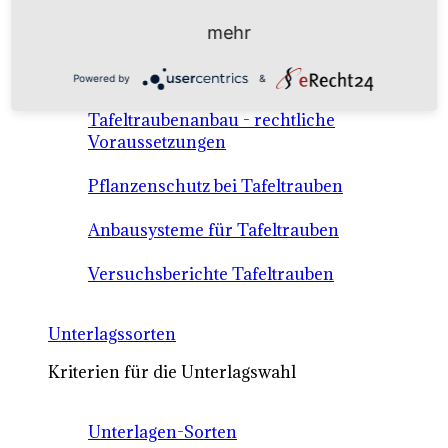
Anbausysteme & Recht
mehr
Tafeltrauben A-Z Sortenbeschreibungen
Powered by
&
Tafeltraubenanbau - rechtliche
Voraussetzungen
Pflanzenschutz bei Tafeltrauben
Anbausysteme für Tafeltrauben
Versuchsberichte Tafeltrauben
Unterlagssorten
Kriterien für die Unterlagswahl
Unterlagen-Sorten