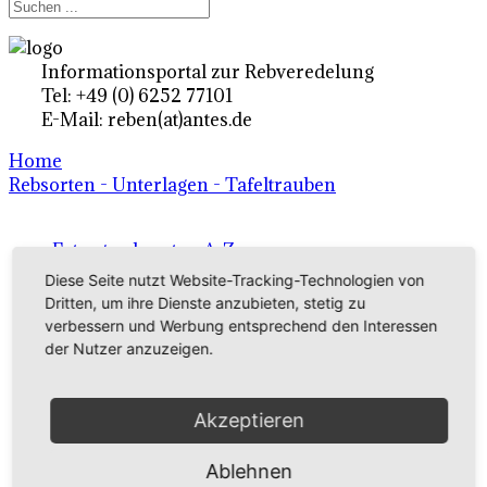
Informationsportal zur Rebveredelung
Tel: +49 (0) 6252 77101
E-Mail: reben(at)antes.de
Home
Rebsorten - Unterlagen - Tafeltrauben
Ertragsrebsorten A-Z
Diese Seite nutzt Website-Tracking-Technologien von
in Deutschland
Dritten, um ihre Dienste anzubieten, stetig zu
verbessern und Werbung entsprechend den Interessen
der Nutzer anzuzeigen.
Rebsorten international
externe Links
Akzeptieren
Tafeltraubensorten
Ablehnen