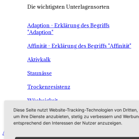
Die wichtigsten Unterlagensorten
Adaption - Erklärung des Begriffs
"Adaption"
Affinität - Erklärung des Begriffs "Affinität"
Aktivkalk
Staunässe
Trockenresistenz
Wüchsigkeit
Diese Seite nutzt Website-Tracking-Technologien von Dritten,
Die Unterlage als Grundlage der
um ihre Dienste anzubieten, stetig zu verbessern und Werbun
Qualitätssicherung
entsprechend den Interessen der Nutzer anzuzeigen.
Angebot - Sortiment - Verkauf - Shop