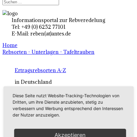
Informationsportal zur Rebveredelung
Tel: +49 (0) 6252 77101
E-Mail: reben(at)antes.de
Home
Rebsorten - Unterlagen - Tafeltrauben
Ertragsrebsorten A-Z
in Deutschland
Diese Seite nutzt Website-Tracking-Technologien von
Rebsorten international
Dritten, um ihre Dienste anzubieten, stetig zu
verbessern und Werbung entsprechend den Interessen
externe Links
der Nutzer anzuzeigen.
Tafeltraubensorten
Akzeptieren