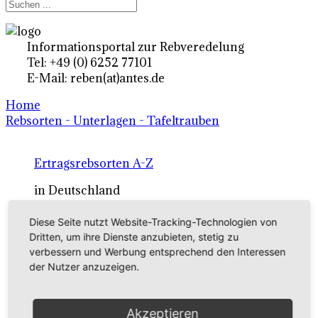
Informationsportal zur Rebveredelung
Tel: +49 (0) 6252 77101
E-Mail: reben(at)antes.de
Home
Rebsorten - Unterlagen - Tafeltrauben
Ertragsrebsorten A-Z
in Deutschland
Diese Seite nutzt Website-Tracking-Technologien von
Rebsorten international
Dritten, um ihre Dienste anzubieten, stetig zu
verbessern und Werbung entsprechend den Interessen
externe Links
der Nutzer anzuzeigen.
Tafeltraubensorten
Akzeptieren