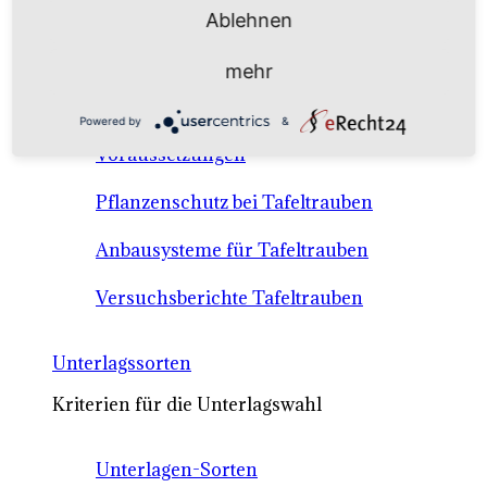
Anbausysteme & Recht
Ablehnen
mehr
Tafeltrauben A-Z Sortenbeschreibungen
Powered by
&
Tafeltraubenanbau - rechtliche
Voraussetzungen
Pflanzenschutz bei Tafeltrauben
Anbausysteme für Tafeltrauben
Versuchsberichte Tafeltrauben
Unterlagssorten
Kriterien für die Unterlagswahl
Unterlagen-Sorten