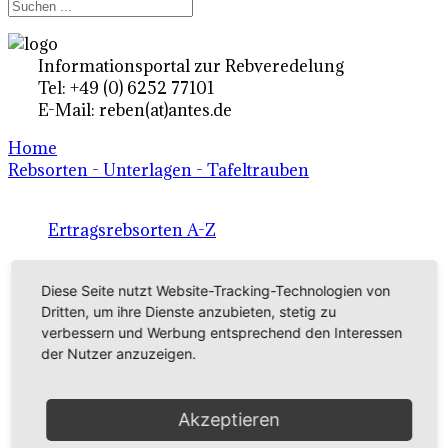
Informationsportal zur Rebveredelung
Tel: +49 (0) 6252 77101
E-Mail: reben(at)antes.de
Home
Rebsorten - Unterlagen - Tafeltrauben
Ertragsrebsorten A-Z
in Deutschland
Diese Seite nutzt Website-Tracking-Technologien von
Dritten, um ihre Dienste anzubieten, stetig zu
Rebsorten international
verbessern und Werbung entsprechend den Interessen
der Nutzer anzuzeigen.
externe Links
Akzeptieren
Tafeltraubensorten