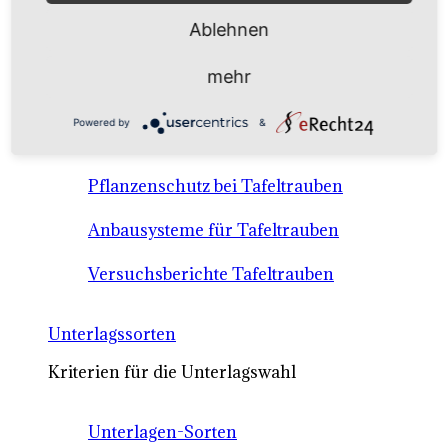
Anbausysteme & Recht
Ablehnen
Tafeltrauben A-Z Sortenbeschreibungen
mehr
Tafeltraubenanbau - rechtliche
Powered by
&
Voraussetzungen
Pflanzenschutz bei Tafeltrauben
Anbausysteme für Tafeltrauben
Versuchsberichte Tafeltrauben
Unterlagssorten
Kriterien für die Unterlagswahl
Unterlagen-Sorten