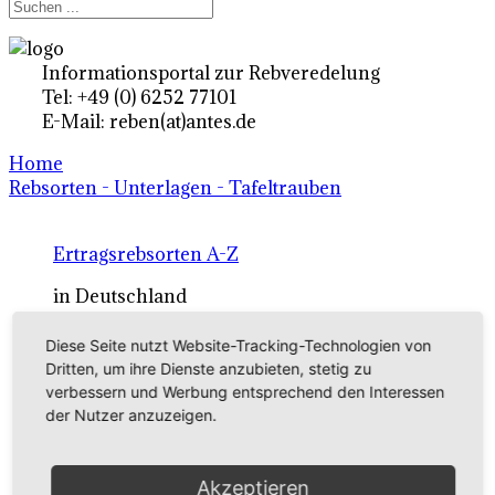
Informationsportal zur Rebveredelung
Tel: +49 (0) 6252 77101
E-Mail: reben(at)antes.de
Home
Rebsorten - Unterlagen - Tafeltrauben
Ertragsrebsorten A-Z
in Deutschland
Diese Seite nutzt Website-Tracking-Technologien von
Rebsorten international
Dritten, um ihre Dienste anzubieten, stetig zu
verbessern und Werbung entsprechend den Interessen
externe Links
der Nutzer anzuzeigen.
Tafeltraubensorten
Akzeptieren