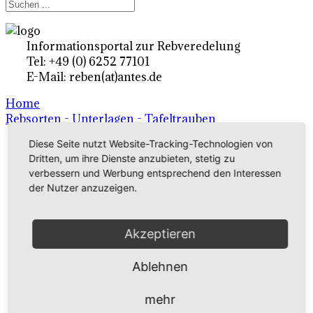
Informationsportal zur Rebveredelung
Tel: +49 (0) 6252 77101
E-Mail: reben(at)antes.de
Home
Rebsorten - Unterlagen - Tafeltrauben
Diese Seite nutzt Website-Tracking-Technologien von
Dritten, um ihre Dienste anzubieten, stetig zu
Ertragsrebsorten A-Z
verbessern und Werbung entsprechend den Interessen
in Deutschland
der Nutzer anzuzeigen.
Rebsorten international
Akzeptieren
externe Links
Ablehnen
Tafeltraubensorten
mehr