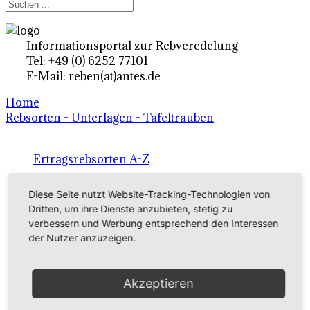
Informationsportal zur Rebveredelung
Tel: +49 (0) 6252 77101
E-Mail: reben(at)antes.de
Home
Rebsorten - Unterlagen - Tafeltrauben
Ertragsrebsorten A-Z
in Deutschland
Diese Seite nutzt Website-Tracking-Technologien von
Dritten, um ihre Dienste anzubieten, stetig zu
verbessern und Werbung entsprechend den Interessen
Rebsorten international
der Nutzer anzuzeigen.
externe Links
Akzeptieren
Tafeltraubensorten