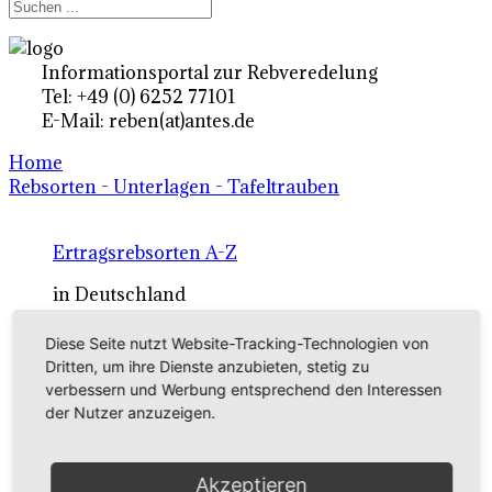
Informationsportal zur Rebveredelung
Tel: +49 (0) 6252 77101
E-Mail: reben(at)antes.de
Home
Rebsorten - Unterlagen - Tafeltrauben
Ertragsrebsorten A-Z
in Deutschland
Diese Seite nutzt Website-Tracking-Technologien von
Rebsorten international
Dritten, um ihre Dienste anzubieten, stetig zu
verbessern und Werbung entsprechend den Interessen
externe Links
der Nutzer anzuzeigen.
Tafeltraubensorten
Akzeptieren