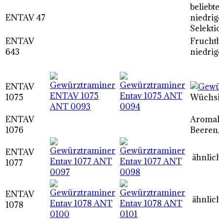
beliebt
ENTAV 47
niedrig
Selekti
ENTAV
Fruchtb
643
niedrig
ENTAV
1075
Wüchsig
ENTAV
Aromakl
1076
Beeren
ENTAV
ähnlic
1077
ENTAV
ähnlic
1078