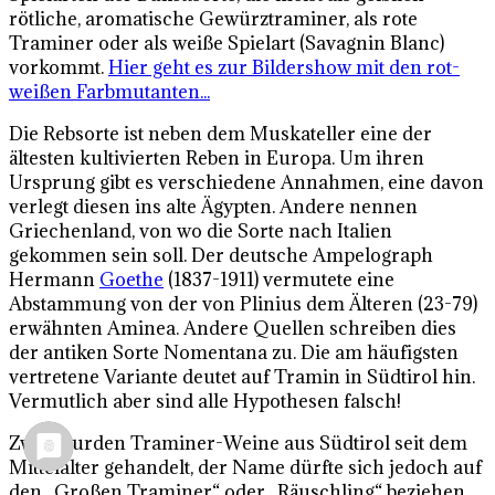
rötliche, aromatische Gewürztraminer, als rote
Traminer oder als weiße Spielart (Savagnin Blanc)
vorkommt.
Hier geht es zur Bildershow mit den rot-
weißen Farbmutanten...
Die Rebsorte ist neben dem Muskateller eine der
ältesten kultivierten Reben in Europa. Um ihren
Ursprung gibt es verschiedene Annahmen, eine davon
verlegt diesen ins alte Ägypten. Andere nennen
Griechenland, von wo die Sorte nach Italien
gekommen sein soll. Der deutsche Ampelograph
Hermann
Goethe
(1837-1911) vermutete eine
Abstammung von der von Plinius dem Älteren (23-79)
erwähnten Aminea. Andere Quellen schreiben dies
der antiken Sorte Nomentana zu. Die am häufigsten
vertretene Variante deutet auf Tramin in Südtirol hin.
Vermutlich aber sind alle Hypothesen falsch!
Zwar wurden Traminer-Weine aus Südtirol seit dem
Mittelalter gehandelt, der Name dürfte sich jedoch auf
den „Großen Traminer“ oder „Räuschling“ beziehen,