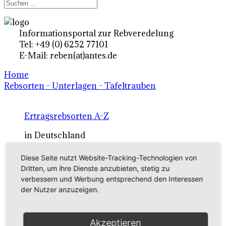
Informationsportal zur Rebveredelung
Tel: +49 (0) 6252 77101
E-Mail: reben(at)antes.de
Home
Rebsorten - Unterlagen - Tafeltrauben
Ertragsrebsorten A-Z
in Deutschland
Diese Seite nutzt Website-Tracking-Technologien von
Rebsorten international
Dritten, um ihre Dienste anzubieten, stetig zu
verbessern und Werbung entsprechend den Interessen
externe Links
der Nutzer anzuzeigen.
Tafeltraubensorten
Akzeptieren