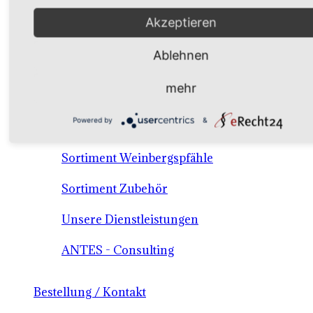
Akzeptieren
Verkaufssortiment Keltertrauben & Tafeltrauben
Material / Dienstleistungen /Consulting
Ablehnen
mehr
Sortiment Keltertraubensorten
Powered by
&
Sortiment Tafeltrauben
Sortiment Weinbergspfähle
Sortiment Zubehör
Unsere Dienstleistungen
ANTES - Consulting
Bestellung / Kontakt