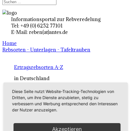
Informationsportal zur Rebveredelung
Tel: +49 (0) 6252 77101
E-Mail: reben(at)antes.de
Home
Rebsorten - Unterlagen - Tafeltrauben
Ertragsrebsorten A-Z
in Deutschland
Diese Seite nutzt Website-Tracking-Technologien von
Rebsorten international
Dritten, um ihre Dienste anzubieten, stetig zu
verbessern und Werbung entsprechend den Interessen
externe Links
der Nutzer anzuzeigen.
Tafeltraubensorten
Akzeptieren