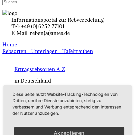
Informationsportal zur Rebveredelung
Tel: +49 (0) 6252 77101
E-Mail: reben(at)antes.de
Home
Rebsorten - Unterlagen - Tafeltrauben
Ertragsrebsorten A-Z
in Deutschland
Diese Seite nutzt Website-Tracking-Technologien von
Rebsorten international
Dritten, um ihre Dienste anzubieten, stetig zu
verbessern und Werbung entsprechend den Interessen
externe Links
der Nutzer anzuzeigen.
Tafeltraubensorten
Akzeptieren