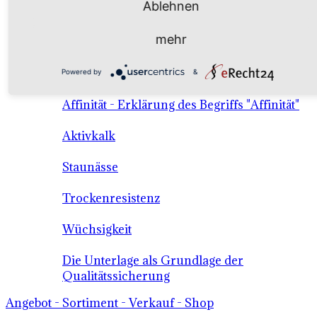
Ablehnen
Die wichtigsten Unterlagensorten
mehr
Adaption - Erklärung des Begriffs
"Adaption"
Powered by
&
Affinität - Erklärung des Begriffs "Affinität"
Aktivkalk
Staunässe
Trockenresistenz
Wüchsigkeit
Die Unterlage als Grundlage der
Qualitätssicherung
Angebot - Sortiment - Verkauf - Shop