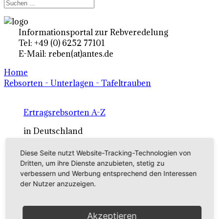
Informationsportal zur Rebveredelung
Tel: +49 (0) 6252 77101
E-Mail: reben(at)antes.de
Home
Rebsorten - Unterlagen - Tafeltrauben
Ertragsrebsorten A-Z
in Deutschland
Diese Seite nutzt Website-Tracking-Technologien von
Rebsorten international
Dritten, um ihre Dienste anzubieten, stetig zu
verbessern und Werbung entsprechend den Interessen
externe Links
der Nutzer anzuzeigen.
Tafeltraubensorten
Akzeptieren